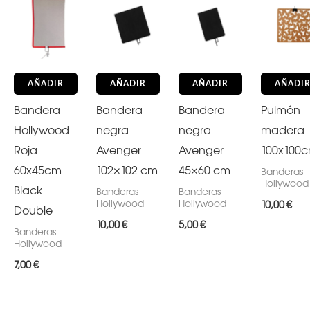
AÑADIR
AÑADIR
AÑADIR
AÑADI
Bandera
Bandera
Bandera
Pulmón
Hollywood
negra
negra
madera
Roja
Avenger
Avenger
100x100
60x45cm
102×102 cm
45×60 cm
Banderas
Hollywood
Black
Banderas
Banderas
Hollywood
Hollywood
10,00
€
Double
10,00
€
5,00
€
Banderas
Hollywood
7,00
€