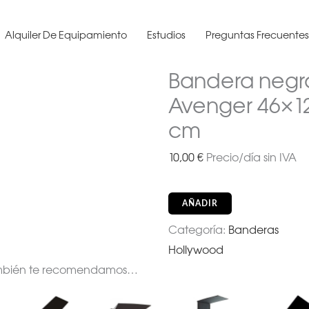
Alquiler De Equipamiento
Estudios
Preguntas Frecuente
Bandera negr
Avenger 46×1
cm
10,00
€
Precio/día sin IVA
AÑADIR
Categoría:
Banderas
Hollywood
mbién te recomendamos…