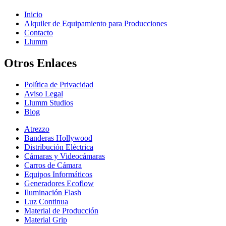
Inicio
Alquiler de Equipamiento para Producciones
Contacto
Llumm
Otros Enlaces
Política de Privacidad
Aviso Legal
Llumm Studios
Blog
Atrezzo
Banderas Hollywood
Distribución Eléctrica
Cámaras y Videocámaras
Carros de Cámara
Equipos Informáticos
Generadores Ecoflow
Iluminación Flash
Luz Continua
Material de Producción
Material Grip