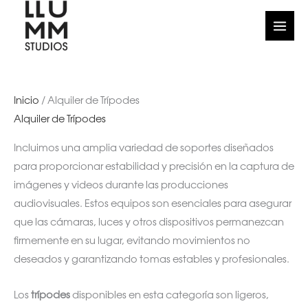
Ir
Ordenado
al
por
contenido
los
últimos
Inicio
/ Alquiler de Trípodes
Alquiler de Trípodes
Incluimos una amplia variedad de soportes diseñados
para proporcionar estabilidad y precisión en la captura de
imágenes y videos durante las producciones
audiovisuales. Estos equipos son esenciales para asegurar
que las cámaras, luces y otros dispositivos permanezcan
firmemente en su lugar, evitando movimientos no
deseados y garantizando tomas estables y profesionales.
Los
trípodes
disponibles en esta categoría son ligeros,