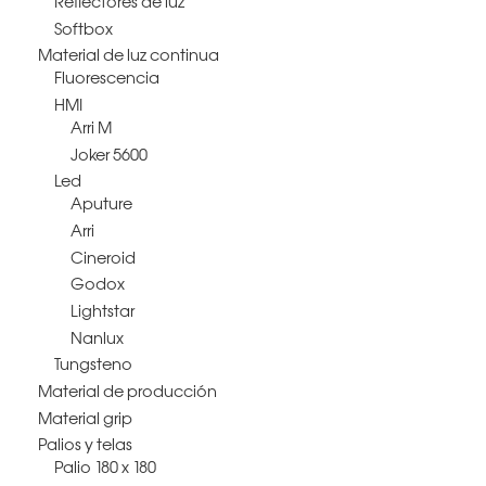
Reflectores de luz
Softbox
Material de luz continua
Fluorescencia
HMI
Arri M
Joker 5600
Led
Aputure
Arri
Cineroid
Godox
Lightstar
Nanlux
Tungsteno
Material de producción
Material grip
Palios y telas
Palio 180 x 180