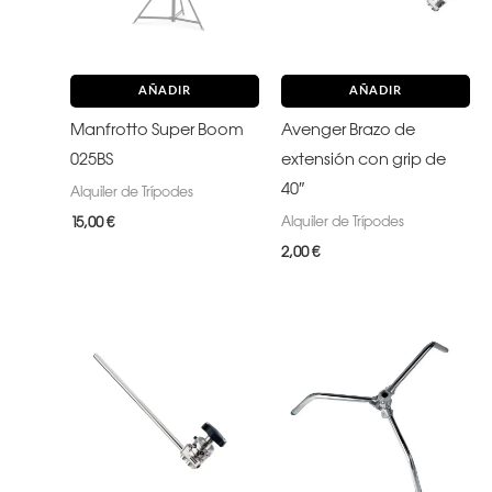
AÑADIR
AÑADIR
Manfrotto Super Boom
Avenger Brazo de
025BS
extensión con grip de
40″
Alquiler de Trípodes
Alquiler de Trípodes
15,00
€
2,00
€