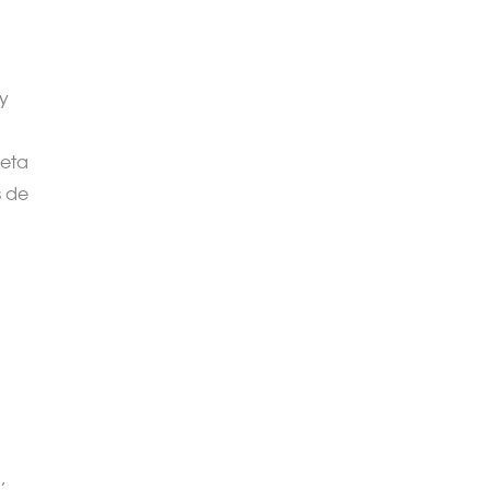
 y
leta
s de
,