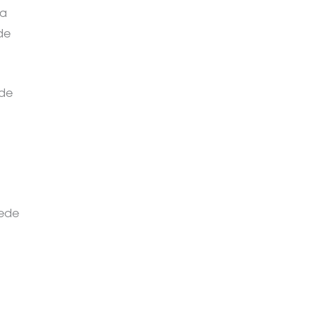
na
de
 de
uede