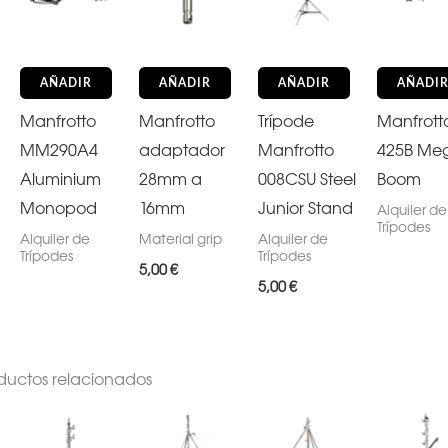
AÑADIR
AÑADIR
AÑADIR
AÑADI
Manfrotto
Manfrotto
Trípode
Manfrott
MM290A4
adaptador
Manfrotto
425B Me
Aluminium
28mm a
008CSU Steel
Boom
Monopod
16mm
Junior Stand
Alquiler de
Trípodes
Alquiler de
Material grip
Alquiler de
Trípodes
Trípodes
5,00
€
5,00
€
ductos relacionados