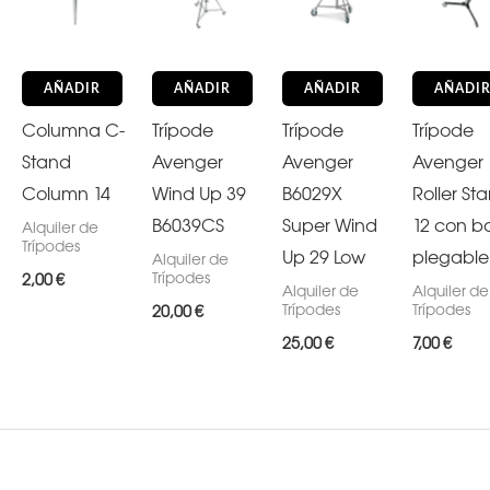
AÑADIR
AÑADIR
AÑADIR
AÑADI
Columna C-
Trípode
Trípode
Trípode
Stand
Avenger
Avenger
Avenger
Column 14
Wind Up 39
B6029X
Roller St
B6039CS
Super Wind
12 con b
Alquiler de
Trípodes
Up 29 Low
plegable
Alquiler de
Trípodes
2,00
€
Alquiler de
Alquiler de
Trípodes
Trípodes
20,00
€
25,00
€
7,00
€