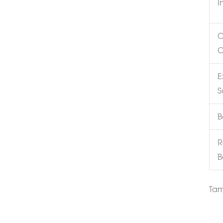
I
C
C
E
S
B
R
B
Ta