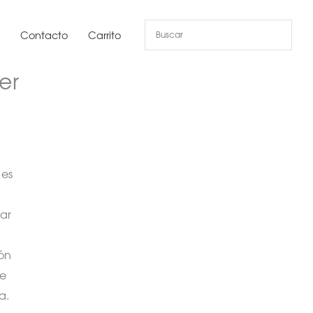
s
Contacto
Carrito
er
 es
ar
ón
de
a.