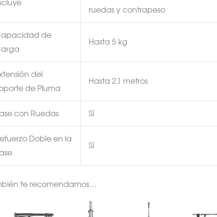
ncluye
ruedas y contrapeso
apacidad de
Hasta 5 kg
arga
xtensión del
Hasta 2.1 metros
oporte de Pluma
ase con Ruedas
Sí
efuerzo Doble en la
Sí
ase
mbién te recomendamos…