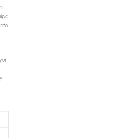
el
uipo
ento
yor
y