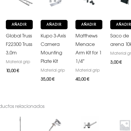
AÑADIR
AÑADIR
AÑADIR
AÑADI
Global Truss
Kupo 3-Axis
Matthews
Saco de
F22300 Truss
Camera
Menace
arena 10
3,0m
Mounting
Arm Kit for 1
Material gr
Plate Kit
1/4″
Material grip
3,00
€
Material grip
Material grip
10,00
€
35,00
€
40,00
€
ductos relacionados