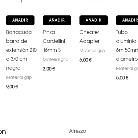
AÑADIR
AÑADIR
AÑADIR
AÑADI
Barracuda
Pinza
Cheater
Tubo
barra de
Cardellini
Adapter
aluminio 
extensión 210
16mm S
6m 50m
Material grip
a 370 cm
diámetro
Material grip
6,00
€
negro
Material gr
3,00
€
Material grip
5,00
€
9,00
€
ón
Atrezzo