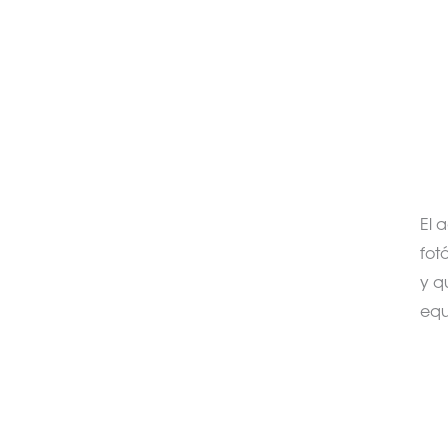
El 
fot
y q
equ