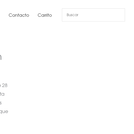
s
Contacto
Carrito
m
e 28
ta
s
 que