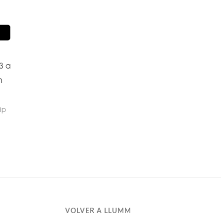
R
3 a
m
ip
VOLVER A LLUMM