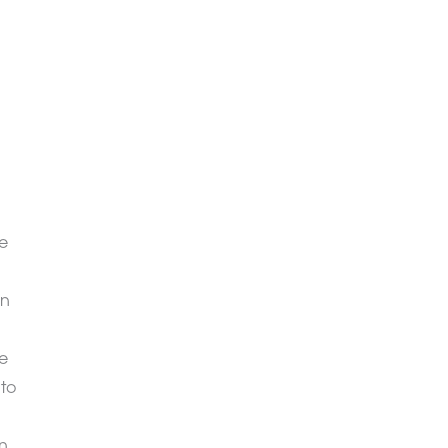
e
en
e
nto
n