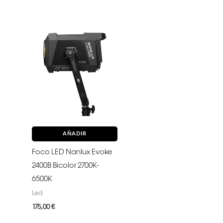
AÑADIR
Foco LED Nanlux Evoke
2400B Bicolor 2700K-
6500K
Led
175,00
€