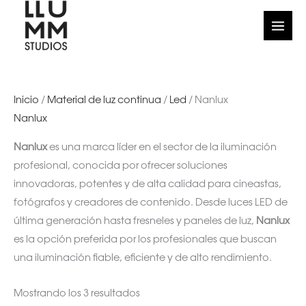
Ir
Ordenado
al
por
contenido
los
últimos
Inicio
/
Material de luz continua
/
Led
/ Nanlux
Nanlux
Nanlux
es una marca líder en el sector de la iluminación
profesional, conocida por ofrecer soluciones
innovadoras, potentes y de alta calidad para cineastas,
fotógrafos y creadores de contenido. Desde luces LED de
última generación hasta fresneles y paneles de luz,
Nanlux
es la opción preferida por los profesionales que buscan
una iluminación fiable, eficiente y de alto rendimiento.
Mostrando los 3 resultados