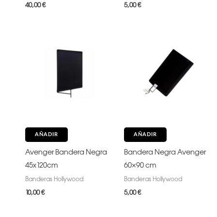
40,00
€
5,00
€
AÑADIR
AÑADIR
Avenger Bandera Negra
Bandera Negra Avenger
45x120cm
60×90 cm
Banderas Hollywood
Banderas Hollywood
10,00
€
5,00
€