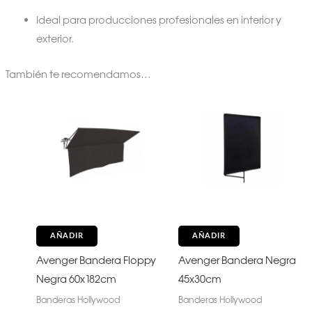
Ideal para producciones profesionales en interior y
exterior.
También te recomendamos…
AÑADIR
AÑADIR
Avenger Bandera Floppy
Avenger Bandera Negra
Negra 60x182cm
45x30cm
Banderas Hollywood
Banderas Hollywood