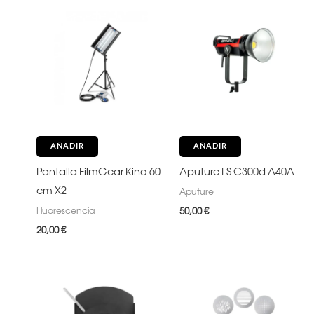
AÑADIR
AÑADIR
Pantalla FilmGear Kino 60
Aputure LS C300d A40A
cm X2
Aputure
Fluorescencia
50,00
€
20,00
€