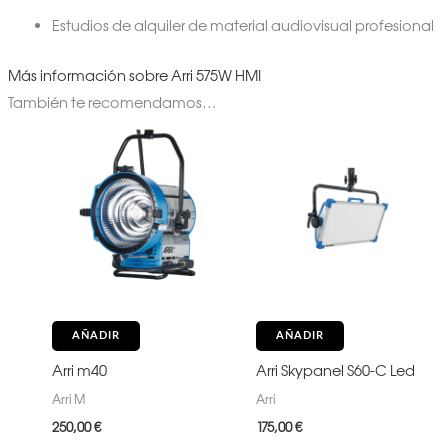
Estudios de alquiler de material audiovisual profesional
Más información sobre Arri 575W HMI
También te recomendamos…
AÑADIR
AÑADIR
Arri m40
Arri Skypanel S60-C Led
Arri M
Arri
250,00
€
175,00
€