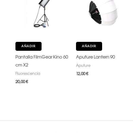
AÑADIR
AÑADIR
Pantalla FilmGear Kino 60
Aputure Lantern 90
cm X2
Aputure
Fluorescencia
12,00
€
20,00
€