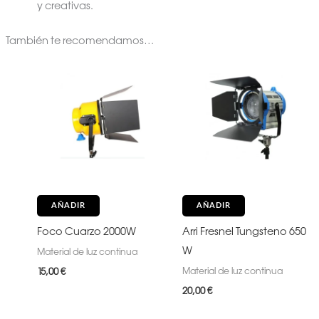
y creativas.
También te recomendamos…
AÑADIR
AÑADIR
Foco Cuarzo 2000W
Arri Fresnel Tungsteno 650
W
Material de luz continua
Material de luz continua
15,00
€
20,00
€