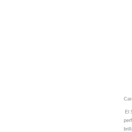
Car
El 
per
bril