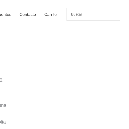
uentes
Contacto
Carrito
0,
n
una
lia