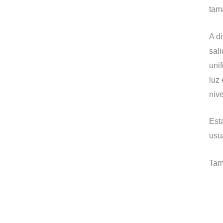
tam
A d
sal
uni
luz
niv
Esta
usua
Tam