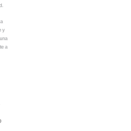
d.
ca
e y
 una
te a