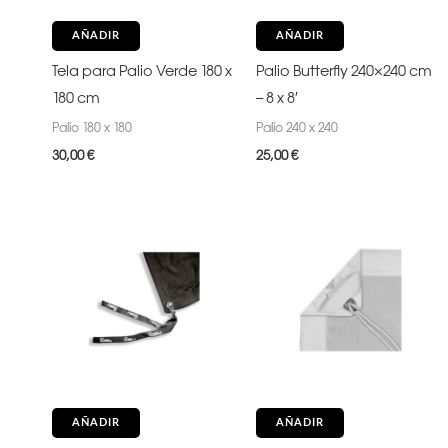
AÑADIR
AÑADIR
Tela para Palio Verde 180 x
Palio Butterfly 240×240 cm
180 cm
– 8 x 8′
Palio 180 x 180
Palio 240 x 240
30,00
€
25,00
€
AÑADIR
AÑADIR