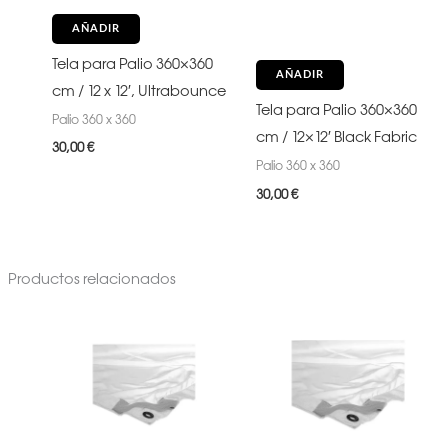
AÑADIR
Tela para Palio 360×360
AÑADIR
cm / 12 x 12′, Ultrabounce
Tela para Palio 360×360
Palio 360 x 360
cm / 12×12′ Black Fabric
30,00
€
Palio 360 x 360
30,00
€
Productos relacionados