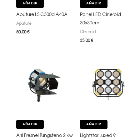
AÑADIR
AÑADIR
Aputure LS C300d A40A
Panel LED Cineroid
30x30cm
Aputure
Cineroid
50,00
€
35,00
€
AÑADIR
AÑADIR
Arri Fresnel Tungsteno 2 Kw
Lightstar Luxed 9