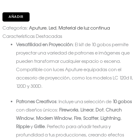
AÑADIR
Categorías:
Aputure
,
Led
,
Material de luz continua
Características Destacadas
Versatilidad en Proyección
: El kit de 10 gobos permite
proyectar una variedad de patrones e imágenes que
pueden transformar cualquier espacio o escena.
Compatible con luces Aputure equipadas con el
accesorio de proyección, como los modelos LC 120d II,
120D y 300D.
Patrones Creativos
: Incluye una selección de
10 gobos
con diseños únicos:
Fireworks
,
Linear
,
Dot
,
Church
Window
,
Modern Window
,
Fire
,
Scatter
,
Lightning
,
Ripple
y
Grille
. Perfecto para añadir textura y
profundidad a tus producciones, creando efectos