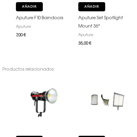
AÑADIR
AÑADIR
Aputure F10 Barndoors
Aputure Set Spotlight
Mount 36º
Aputure
Aputure
7,00
€
35,00
€
Productos relacionados