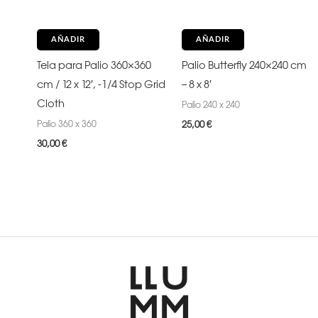
AÑADIR
AÑADIR
Tela para Palio 360×360
Palio Butterfly 240×240 cm
cm / 12 x 12′, -1/4 Stop Grid
– 8 x 8′
Cloth
Palio 240 x 240
Palio 360 x 360
25,00
€
30,00
€