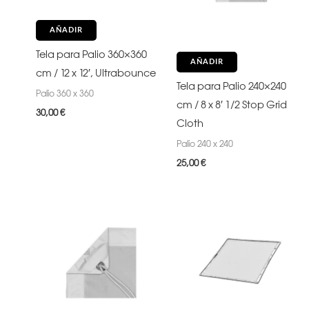
AÑADIR
Tela para Palio 360×360
AÑADIR
cm / 12 x 12′, Ultrabounce
Tela para Palio 240×240
Palio 360 x 360
cm / 8 x 8′ 1/2 Stop Grid
30,00
€
Cloth
Palio 240 x 240
25,00
€