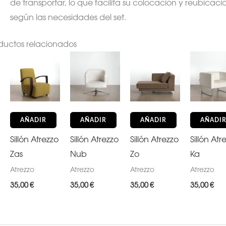
de transportar, lo que facilita su colocación y reubicaci
según las necesidades del set.
ductos relacionados
AÑADIR
AÑADIR
AÑADIR
AÑADI
Sillón Atrezzo
Sillón Atrezzo
Sillón Atrezzo
Sillón Atr
Zas
Nub
Zo
Ka
Atrezzo
Atrezzo
Atrezzo
Atrezzo
35,00
€
35,00
€
35,00
€
35,00
€