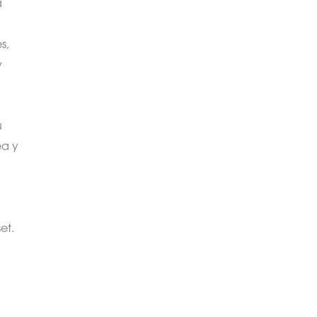
a
s,
y
u
a y
a
et.