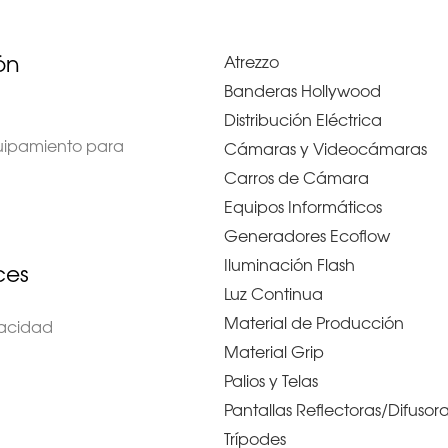
ón
Atrezzo
Banderas Hollywood
Distribución Eléctrica
quipamiento para
Cámaras y Videocámaras
Carros de Cámara
Equipos Informáticos
Generadores Ecoflow
Iluminación Flash
ces
Luz Continua
Material de Producción
ivacidad
Material Grip
Palios y Telas
Pantallas Reflectoras/Difusor
Trípodes