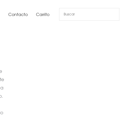
s
Contacto
Carrito
e
te
 a
o.
lo