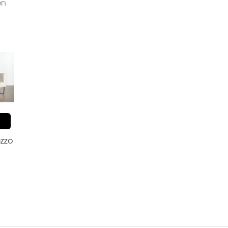
ón
R
ezzo