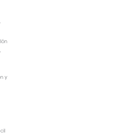
y
llón
,
ón y
cil