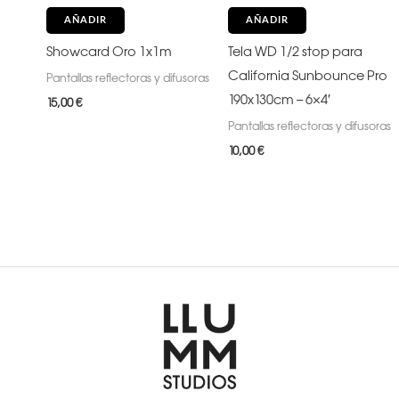
AÑADIR
AÑADIR
Showcard Oro 1x1m
Tela WD 1/2 stop para
California Sunbounce Pro
Pantallas reflectoras y difusoras
190x130cm – 6×4′
15,00
€
Pantallas reflectoras y difusoras
10,00
€