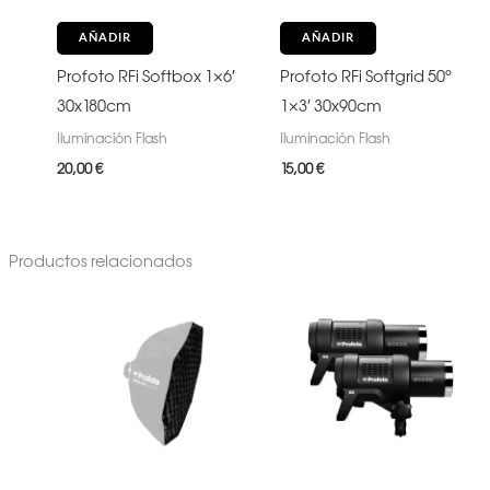
AÑADIR
AÑADIR
Profoto RFi Softbox 1×6′
Profoto RFi Softgrid 50°
30x180cm
1×3′ 30x90cm
Iluminación Flash
Iluminación Flash
20,00
€
15,00
€
Productos relacionados