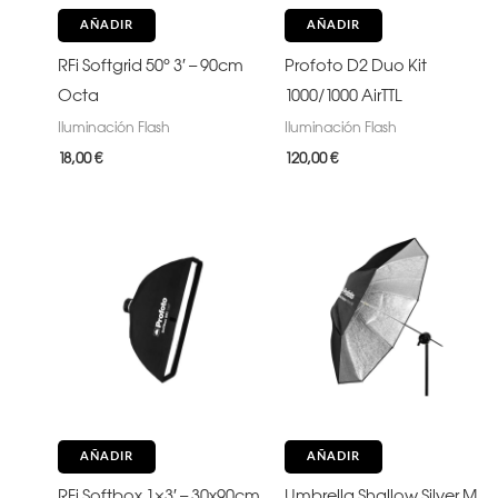
AÑADIR
AÑADIR
RFi Softgrid 50° 3′ – 90cm
Profoto D2 Duo Kit
Octa
1000/1000 AirTTL
Iluminación Flash
Iluminación Flash
18,00
€
120,00
€
AÑADIR
AÑADIR
RFi Softbox 1×3′ – 30x90cm
Umbrella Shallow Silver M