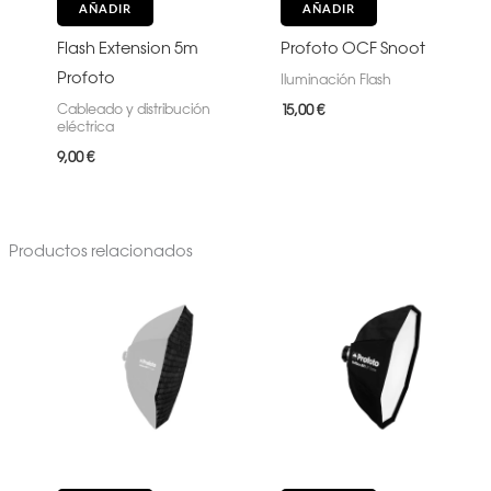
AÑADIR
AÑADIR
Flash Extension 5m
Profoto OCF Snoot
Profoto
Iluminación Flash
Cableado y distribución
15,00
€
eléctrica
9,00
€
Productos relacionados