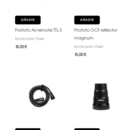
AÑADIR
AÑADIR
Profoto Air remote TTL-S
Profoto OCF reflector
magnum
Iluminación Flash
Iluminación Flash
18,00
€
15,00
€