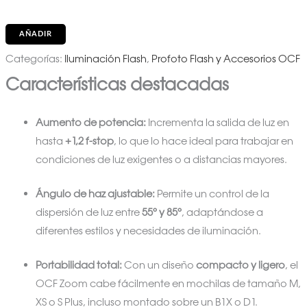
AÑADIR
Categorías:
Iluminación Flash
,
Profoto Flash y Accesorios OCF
Características destacadas
Aumento de potencia:
Incrementa la salida de luz en
hasta
+1,2 f-stop
, lo que lo hace ideal para trabajar en
condiciones de luz exigentes o a distancias mayores.
Ángulo de haz ajustable:
Permite un control de la
dispersión de luz entre
55° y 85°
, adaptándose a
diferentes estilos y necesidades de iluminación.
Portabilidad total:
Con un diseño
compacto y ligero
, el
OCF Zoom cabe fácilmente en mochilas de tamaño M,
XS o S Plus, incluso montado sobre un B1X o D1.