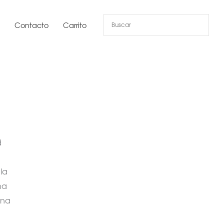
s
Contacto
Carrito
d
 la
una
una