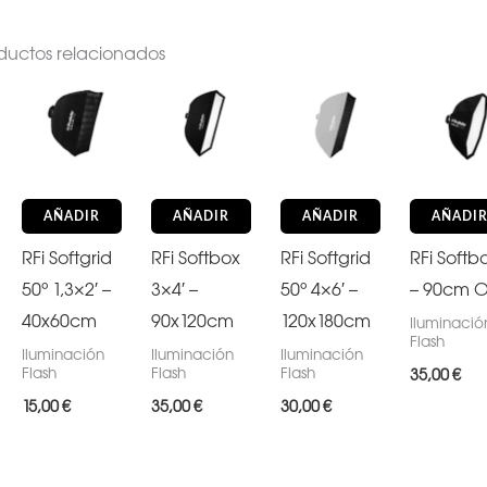
ductos relacionados
AÑADIR
AÑADIR
AÑADIR
AÑADI
RFi Softgrid
RFi Softbox
RFi Softgrid
RFi Softbo
50° 1,3×2′ –
3×4′ –
50° 4×6′ –
– 90cm 
40x60cm
90x120cm
120x180cm
Iluminació
Flash
Iluminación
Iluminación
Iluminación
Flash
Flash
Flash
35,00
€
15,00
€
35,00
€
30,00
€