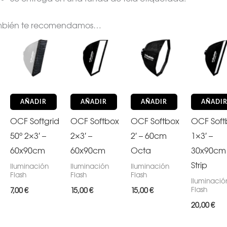
mbién te recomendamos…
AÑADIR
AÑADIR
AÑADIR
AÑADI
OCF Softgrid
OCF Softbox
OCF Softbox
OCF Soft
50° 2×3′ –
2×3′ –
2′ – 60cm
1×3′ –
60x90cm
60x90cm
Octa
30x90cm
Strip
Iluminación
Iluminación
Iluminación
Flash
Flash
Flash
Iluminació
Flash
7,00
€
15,00
€
15,00
€
20,00
€