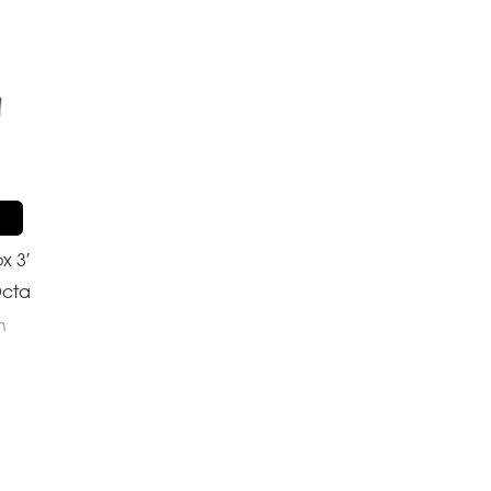
R
x 3′
Octa
n