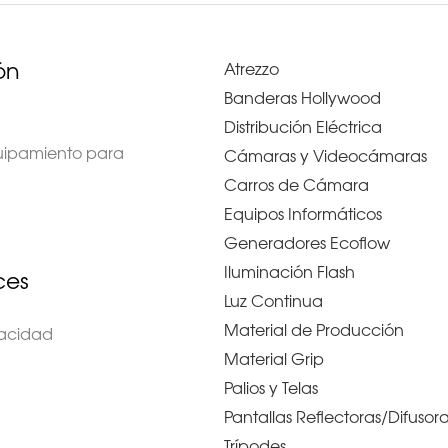
ón
Atrezzo
Banderas Hollywood
Distribución Eléctrica
quipamiento para
Cámaras y Videocámaras
Carros de Cámara
Equipos Informáticos
Generadores Ecoflow
Iluminación Flash
ces
Luz Continua
Material de Producción
ivacidad
Material Grip
Palios y Telas
Pantallas Reflectoras/Difusor
Trípodes