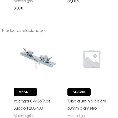
Material grip
35,00
€
3,00
€
Productos relacionados
AÑADIR
AÑADIR
Avenger C4486 Truss
Tubo aluminio 3 a 6m
Support 200-400
50mm diámetro
Material grip
Material grip