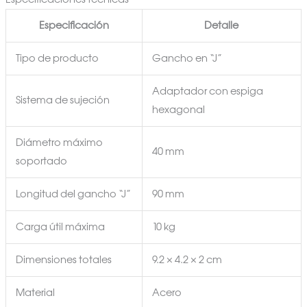
Especificación
Detalle
Tipo de producto
Gancho en “J”
Adaptador con espiga
Sistema de sujeción
hexagonal
Diámetro máximo
40 mm
soportado
Longitud del gancho “J”
90 mm
Carga útil máxima
10 kg
Dimensiones totales
9.2 × 4.2 × 2 cm
Material
Acero