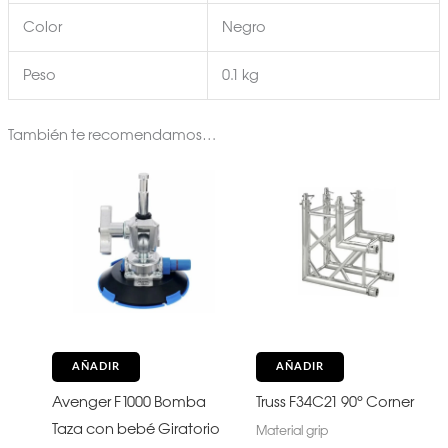
Color
Negro
Peso
0.1 kg
También te recomendamos…
AÑADIR
AÑADIR
Avenger F1000 Bomba
Truss F34C21 90° Corner
Taza con bebé Giratorio
Material grip