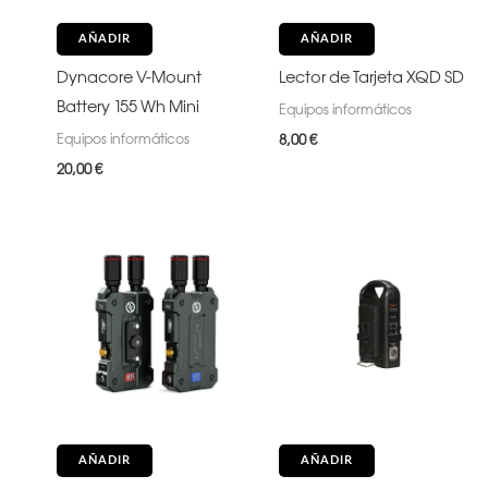
AÑADIR
AÑADIR
Dynacore V-Mount
Lector de Tarjeta XQD SD
Battery 155 Wh Mini
Equipos informáticos
Equipos informáticos
8,00
€
20,00
€
AÑADIR
AÑADIR