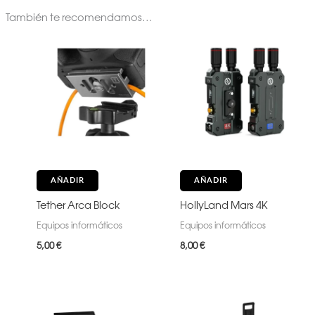
También te recomendamos…
AÑADIR
AÑADIR
Tether Arca Block
HollyLand Mars 4K
Equipos informáticos
Equipos informáticos
5,00
€
8,00
€