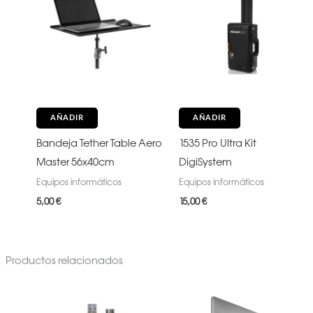
AÑADIR
AÑADIR
Bandeja Tether Table Aero
1535 Pro Ultra Kit
Master 56x40cm
DigiSystem
Equipos informáticos
Equipos informáticos
5,00
€
15,00
€
Productos relacionados