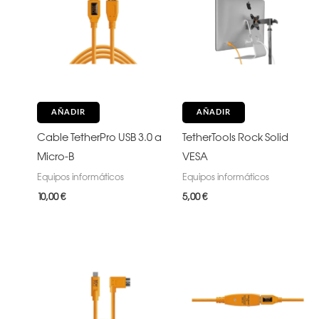
AÑADIR
AÑADIR
Cable TetherPro USB 3.0 a
TetherTools Rock Solid
Micro-B
VESA
Equipos informáticos
Equipos informáticos
10,00
€
5,00
€