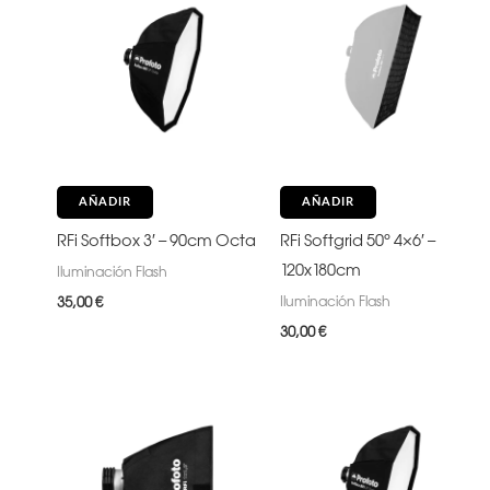
AÑADIR
AÑADIR
RFi Softbox 3′ – 90cm Octa
RFi Softgrid 50° 4×6′ –
120x180cm
Iluminación Flash
Iluminación Flash
35,00
€
30,00
€