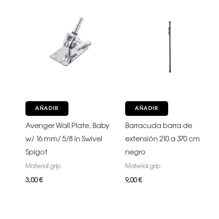
AÑADIR
AÑADIR
Avenger Wall Plate, Baby
Barracuda barra de
w/ 16 mm/ 5/8 in Swivel
extensión 210 a 370 cm
Spigot
negro
Material grip
Material grip
3,00
€
9,00
€