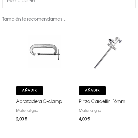
Pierna de Pie
También te recomendamos…
AÑADIR
AÑADIR
Abrazadera C-clamp
Pinza Cardellini 16mm
Material grip
Material grip
2,00
€
4,00
€