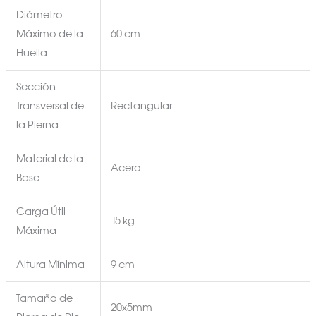
Diámetro
Máximo de la
60 cm
Huella
Sección
Transversal de
Rectangular
la Pierna
Material de la
Acero
Base
Carga Útil
15 kg
Máxima
Altura Mínima
9 cm
Tamaño de
20x5mm