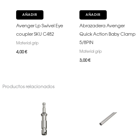
AÑADIR
AÑADIR
Avenger Lp Swivel Eye
Abrazadera Avenger
coupler SKU C482
Quick Action Baby Clamp
5/8PIN
Material grip
Material grip
4,00
€
3,00
€
Productos relacionados