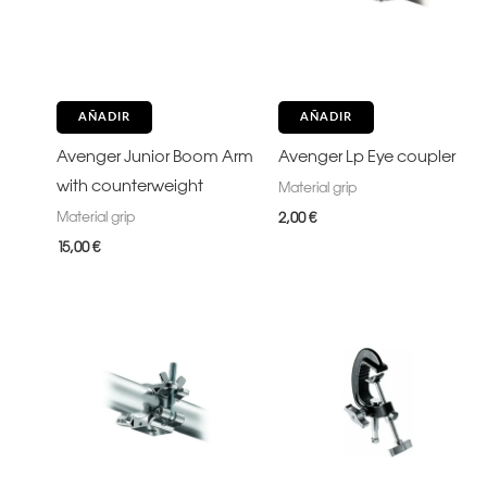
AÑADIR
AÑADIR
Avenger Junior Boom Arm
Avenger Lp Eye coupler
with counterweight
Material grip
Material grip
2,00
€
15,00
€