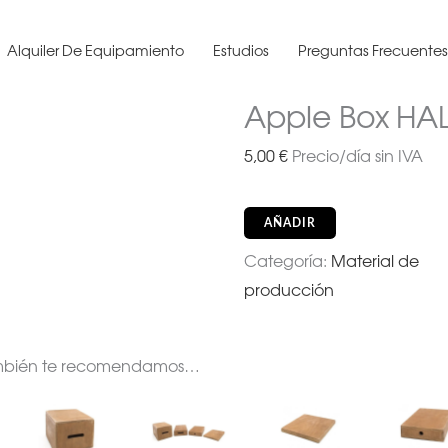
Alquiler De Equipamiento
Estudios
Preguntas Frecuente
Apple Box HA
5,00
€
Precio/día sin IVA
AÑADIR
Categoría:
Material de
producción
mbién te recomendamos…