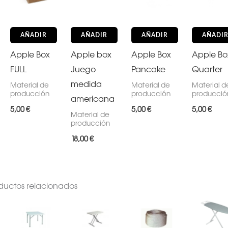
AÑADIR
AÑADIR
AÑADIR
AÑADI
Apple Box
Apple box
Apple Box
Apple Bo
FULL
Juego
Pancake
Quarter
medida
Material de
Material de
Material d
producción
producción
producció
americana
5,00
€
5,00
€
5,00
€
Material de
producción
18,00
€
ductos relacionados