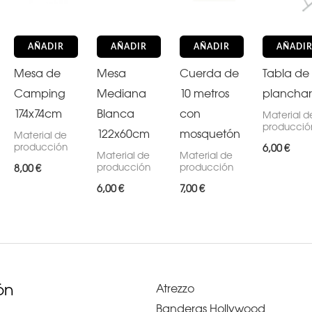
AÑADIR
AÑADIR
AÑADIR
AÑADI
Mesa de
Mesa
Cuerda de
Tabla de
Camping
Mediana
10 metros
planchar
174x74cm
Blanca
con
Material d
producció
122x60cm
mosquetón
Material de
producción
6,00
€
Material de
Material de
producción
producción
8,00
€
6,00
€
7,00
€
ón
Atrezzo
Banderas Hollywood