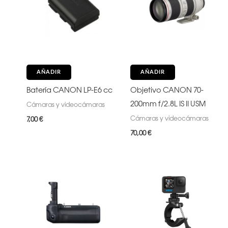
AÑADIR
AÑADIR
Batería CANON LP-E6 cc
Objetivo CANON 70-
200mm f/2.8L IS II USM
Cámaras y videocámaras
Cámaras y videocámaras
7,00
€
70,00
€