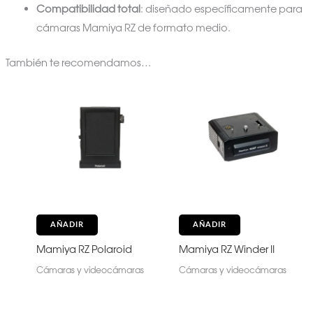
Compatibilidad total
: diseñado específicamente para
cámaras Mamiya RZ de formato medio.
También te recomendamos…
AÑADIR
AÑADIR
Mamiya RZ Polaroid
Mamiya RZ Winder II
Cámaras y videocámaras
Cámaras y videocámaras