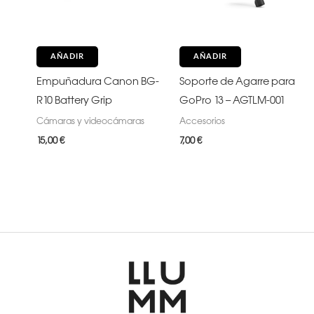
AÑADIR
AÑADIR
Empuñadura Canon BG-
Soporte de Agarre para
R10 Battery Grip
GoPro 13 – AGTLM-001
Cámaras y videocámaras
Accesorios
15,00
€
7,00
€